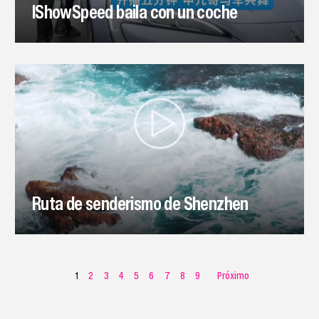
IShowSpeed baila con un coche
Ruta de senderismo de Shenzhen
1
2
3
4
5
6
7
8
9
Próximo