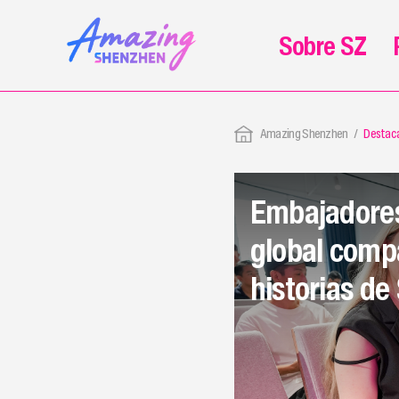
Sobre SZ
Amazing Shenzhen
Destac
Embajadore
global comp
historias d