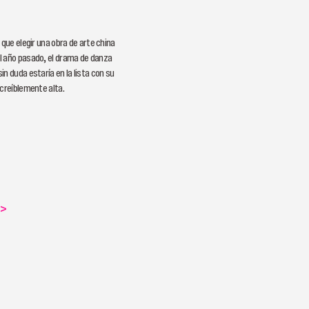
 que elegir una obra de arte china
 año pasado, el drama de danza
n duda estaría en la lista con su
ncreíblemente alta.
>