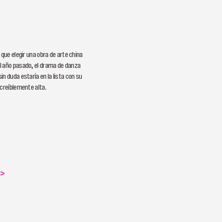
 que elegir una obra de arte china
 año pasado, el drama de danza
n duda estaría en la lista con su
ncreíblemente alta.
>