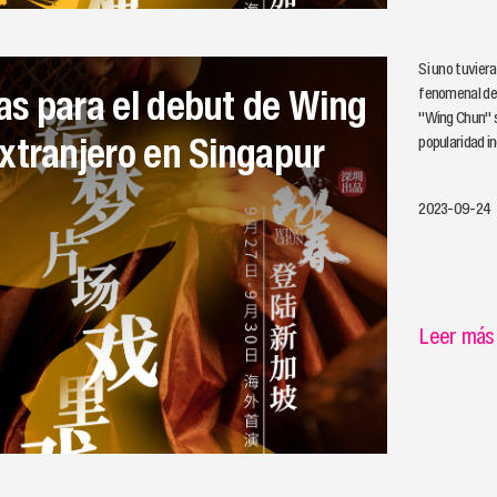
Si uno tuviera
fenomenal del
"Wing Chun" si
xtranjero en Singapur
popularidad i
2023-09-24
Leer más