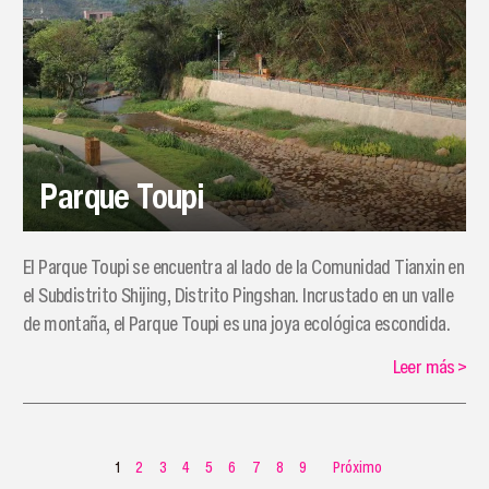
Parque Toupi
El Parque Toupi se encuentra al lado de la Comunidad Tianxin en
el Subdistrito Shijing, Distrito Pingshan. Incrustado en un valle
de montaña, el Parque Toupi es una joya ecológica escondida.
Leer más
>
1
2
3
4
5
6
7
8
9
Próximo