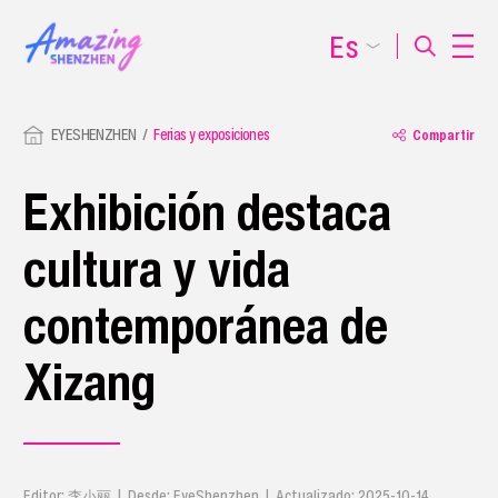
Es
EYESHENZHEN
Ferias y exposiciones
Compartir
Exhibición destaca
cultura y vida
contemporánea de
Xizang
Editor: 李小丽 | Desde: EyeShenzhen | Actualizado: 2025-10-14