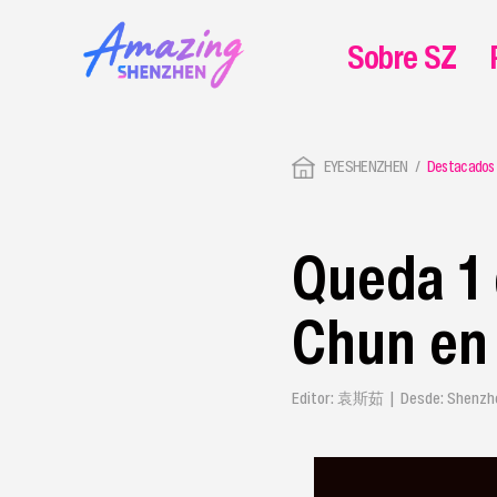
Sobre SZ
EYESHENZHEN
Destacados
Queda 1 
Chun en 
Editor: 袁斯茹 | Desde: Shenzhen