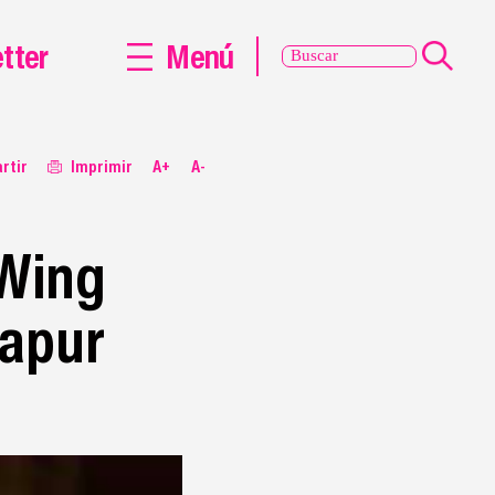
tter
Menú
rtir
Imprimir
A+
A-
 Wing
gapur