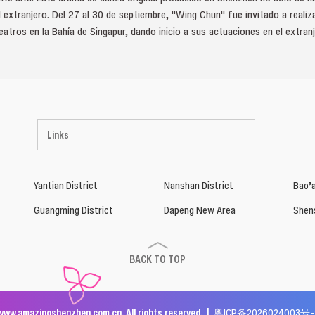
 extranjero. Del 27 al 30 de septiembre, "Wing Chun" fue invitado a reali
atros en la Bahía de Singapur, dando inicio a sus actuaciones en el extranj
Links
Yantian District
Nanshan District
Bao’a
Guangming District
Dapeng New Area
Shen
BACK TO TOP
www.amazingshenzhen.com.cn. All rights reserved. |
粤ICP备2026024003号-