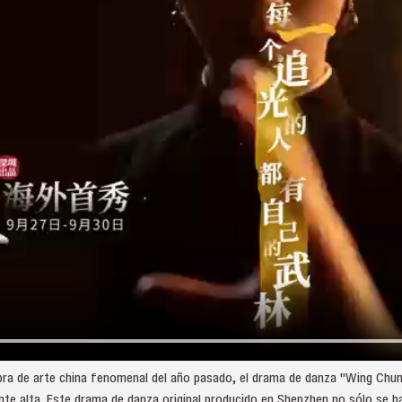
obra de arte china fenomenal del año pasado, el drama de danza "Wing Chun" 
nte alta. Este drama de danza original producido en Shenzhen no sólo se ha