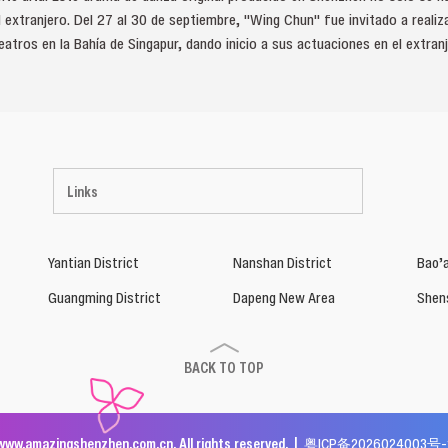
 extranjero. Del 27 al 30 de septiembre, "Wing Chun" fue invitado a reali
atros en la Bahía de Singapur, dando inicio a sus actuaciones en el extranj
Links
Yantian District
Nanshan District
Bao’a
Guangming District
Dapeng New Area
Shen
BACK TO TOP
www.amazingshenzhen.com.cn. All rights reserved. |
粤ICP备2026024003号-