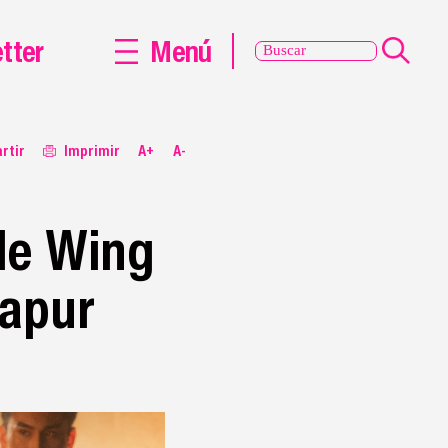
tter
Menú
rtir
Imprimir
A+
A-
de Wing
gapur