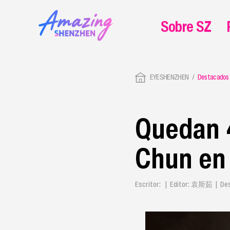
Sobre SZ
EYESHENZHEN
Destacados
Quedan 4
Chun en 
Escritor: | Editor: 袁斯茹 | Des