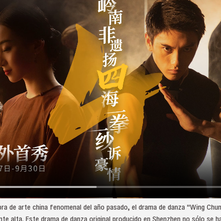
obra de arte china fenomenal del año pasado, el drama de danza "Wing Chun" 
nte alta. Este drama de danza original producido en Shenzhen no sólo se ha