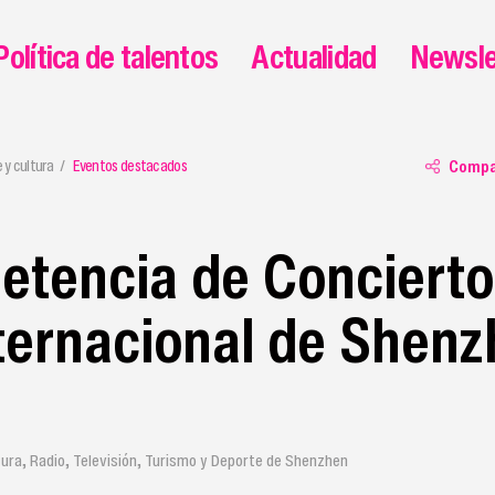
Política de talentos
Actualidad
Newsle
e y cultura
Eventos destacados
Compa
etencia de Concierto
ternacional de Shenz
tura, Radio, Televisión, Turismo y Deporte de Shenzhen