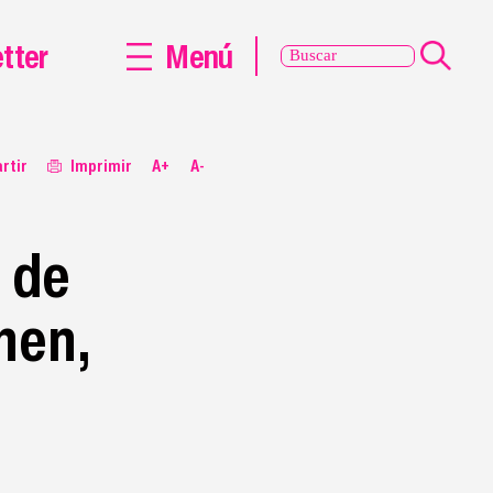
tter
Menú
rtir
Imprimir
A+
A-
 de
hen,