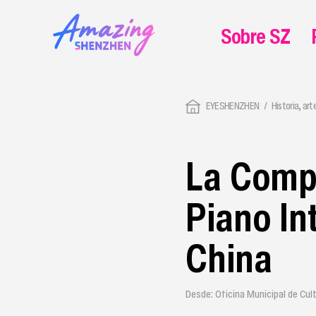
Sobre SZ
EYESHENZHEN
Historia, art
La Comp
Piano In
China
Desde: Oficina Municipal de Cul