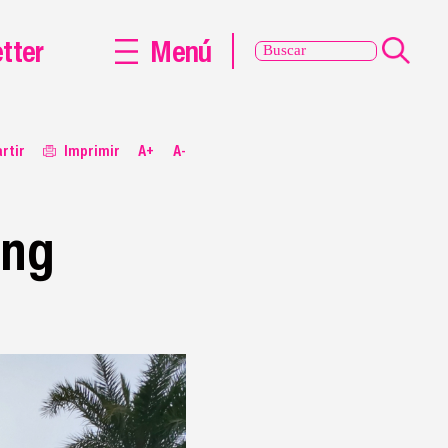
tter
Menú
rtir
Imprimir
A+
A-
eng