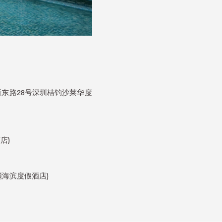
 (大鹏新区南澳街道新东路28号深圳桔钓沙莱华度
酒店)
华亭·梵麓海滨度假酒店)