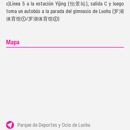
c)Línea 5 a la estación Yijing (怡景站), salida C y luego
toma un autobús a la parada del gimnasio de Luohu (罗湖
体育馆①/罗湖体育馆②)
Mapa
Parque de Deportes y Ocio de Luohu