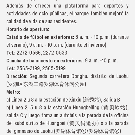
Además de ofrecer una plataforma para deportes y
actividades de ocio públicas, el parque también mejoró la
calidad de vida de sus residentes.
Horario de apertura:
Estadio de fútbol en exteriores:
8 a. m. - 10 p. m. (durante
el verano), 9 a. m. - 10 p. m. (durante el invierno)
Tel.:
2272-0566, 2272-0533
Cancha de baloncesto en exteriores:
9 a. m. -10 p. m.
Tel.:
2565-3199, 2565-5199
Dirección:
Segunda carretera Donghu, distrito de Luohu
(罗湖区东湖二路罗湖体育休闲公园)
Metro:
a) Línea 2 u 8 a la estación de Xinxiu (新秀站), Salida B
b) Línea 2, 5 u 8 a la estación Huangbeiling (黄贝岭站),
salida C y luego toma un autobús a la parada de la oficina
del subdistrito de Huangbei (黄贝街道办) o a la parada
del gimnasio de Luohu (罗湖体育馆①/罗湖体育馆②)