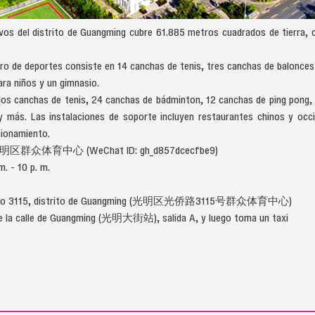
vos del distrito de Guangming cubre 61.885 metros cuadrados de tierra, c
ntro de deportes consiste en 14 canchas de tenis, tres canchas de balonce
ara niños y un gimnasio.
e dos canchas de tenis, 24 canchas de bádminton, 12 canchas de ping pong, 
 más. Las instalaciones de soporte incluyen restaurantes chinos y occi
cionamiento.
明区群众体育中心 (WeChat ID: gh_d857dcecfbe9)
m. - 10 p. m.
qiao 3115, distrito de Guangming (光明区光侨路3115号群众体育中心)
de la calle de Guangming (光明大街站), salida A, y luego toma un taxi