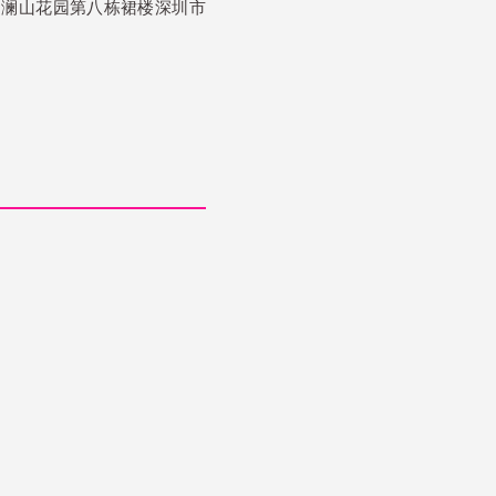
 (坪山区丹梓大道一品澜山花园第八栋裙楼深圳市