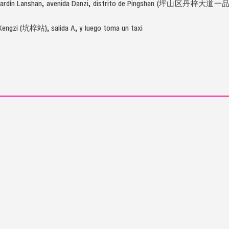
m 8, jardín Lanshan, avenida Danzi, distrito de Pingshan
 Kengzi (坑梓站), salida A, y luego toma un taxi