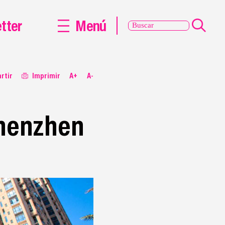
tter
Menú
rtir
Imprimir
A+
A-
henzhen