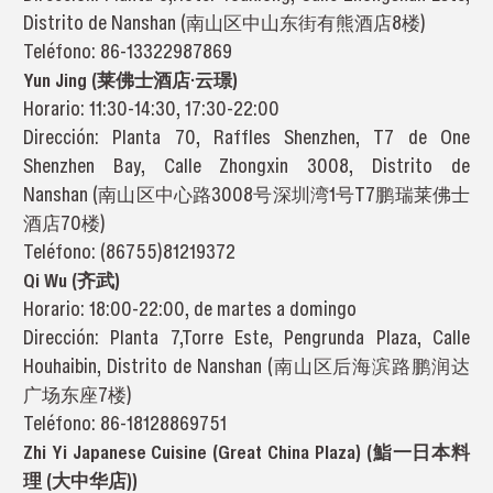
Distrito de Nanshan (南山区中山东街有熊酒店8楼)
Teléfono: 86-13322987869
Yun Jing (莱佛士酒店·云璟)
Horario: 11:30-14:30, 17:30-22:00
Dirección: Planta 70, Raffles Shenzhen, T7 de One
Shenzhen Bay, Calle Zhongxin 3008, Distrito de
Nanshan (南山区中心路3008号深圳湾1号T7鹏瑞莱佛士
酒店70楼)
Teléfono: (86755)81219372
Qi Wu (齐武)
Horario: 18:00-22:00, de martes a domingo
Dirección: Planta 7,Torre Este, Pengrunda Plaza, Calle
Houhaibin, Distrito de Nanshan (南山区后海滨路鹏润达
广场东座7楼)
Teléfono: 86-18128869751
Zhi Yi Japanese Cuisine (Great China Plaza) (鮨一日本料
理 (大中华店))