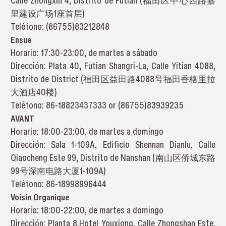
Calle Zhongxin 4, Distrito de Futian (福田区中心四路嘉
里建设广场1座首层)
Teléfono: (86755)83212848
Ensue
Horario: 17:30-23:00, de martes a sábado
Dirección: Plata 40, Futian Shangri-La, Calle Yitian 4088,
Distrito de District (福田区益田路4088号福田香格里拉
大酒店40楼)
Teléfono: 86-18823437333 or (86755)83939235
AVANT
Horario: 18:00-23:00, de martes a domingo
Dirección: Sala 1-109A, Edificio Shennan Dianlu, Calle
Qiaocheng Este 99, Distrito de Nanshan (南山区侨城东路
99号深南电路大厦1-109A)
Teléfono: 86-18998996444
Voisin Organique
Horario: 18:00-22:00, de martes a domingo
Dirección: Planta 8,Hotel Youxiong, Calle Zhongshan Este,