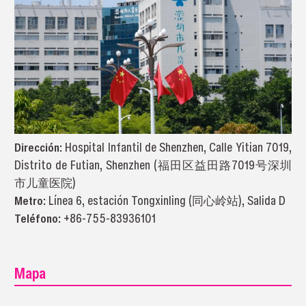
Dirección:
Hospital Infantil de Shenzhen, Calle Yitian 7019,
Distrito de Futian, Shenzhen (福田区益田路7019号深圳
市儿童医院)
Metro:
Línea 6, estación Tongxinling (同心岭站), Salida D
Teléfono:
+86-755-83936101
Mapa