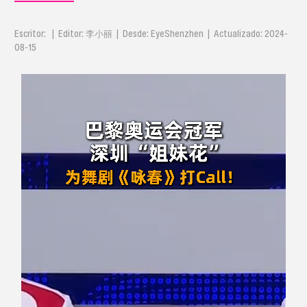
Escritor: | Editor: 李小丽 | Desde: EyeShenzhen | Actualizado: 2024-
08-15