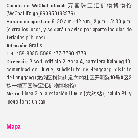
Cuenta de WeChat oficial:
万国珠宝汇矿物博物馆
(WeChat ID: gh_960950f93276)
Horario de apertura:
9: 30 a.m.- 12 p.m., 2 p.m.- 5: 30 p.m.
(cierra los lunes, y se dará un aviso por aparte los días de
feriados públicos)
Admisión:
Gratis
Tel.:
159-8985-5069, 177-7790-1779
Dirección:
Piso 1, edificio 2, zona A, carretera Kaiming 10,
comunidad de Liuyue, subdistrito de Henggang, distrito
de Longgang (龙岗区横岗街道六约社区开明路10号A区2
栋一楼万国珠宝汇矿物博物馆)
Metro:
Línea 3 a la estación Liuyue (六约站), salida B1, y
luego toma un taxi
Mapa