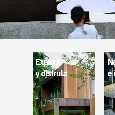
Explora
N
y disfruta
e 