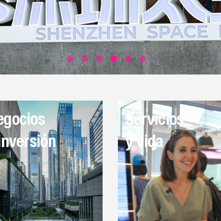
egocios
Servicios
inversión
y vida